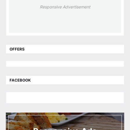
Responsive Advertisement
OFFERS
FACEBOOK
I
n
t