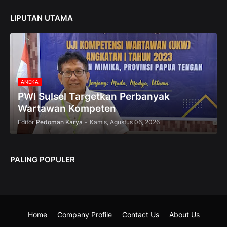
c
t
LIPUTAN UTAMA
i
o
n
—
U
p
ANEKA
t
o
PWI Sulsel Targetkan Perbanyak
5
Wartawan Kompeten
0
Editor
Pedoman Karya
-
Kamis, Agustus 06, 2026
%
O
f
f
PALING POPULER
Home
Company Profile
Contact Us
About Us