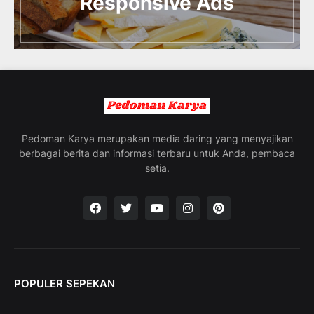
Responsive Ads
r
o
d
u
c
i
n
g
t
h
e
Pedoman Karya merupakan media daring yang menyajikan
V
berbagai berita dan informasi terbaru untuk Anda, pembaca
a
setia.
c
a
t
i
o
n
C
o
POPULER SEPEKAN
l
l
e