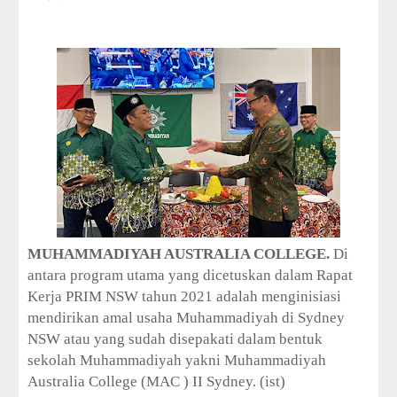
i
o
n
C
o
l
l
e
c
t
i
o
n
—
U
MUHAMMADIYAH AUSTRALIA COLLEGE.
Di
p
t
antara program utama yang dicetuskan dalam Rapat
o
Kerja PRIM NSW tahun 2021 adalah menginisiasi
5
mendirikan amal usaha Muhammadiyah di Sydney
0
NSW atau yang sudah disepakati dalam bentuk
%
O
sekolah Muhammadiyah yakni Muhammadiyah
f
Australia College (MAC ) II Sydney. (ist)
f