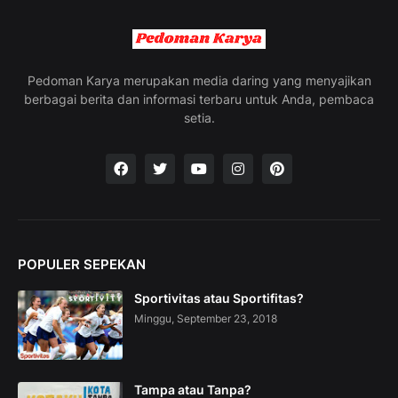
n
g
t
h
e
Pedoman Karya merupakan media daring yang menyajikan
V
berbagai berita dan informasi terbaru untuk Anda, pembaca
a
setia.
c
a
t
i
o
n
C
o
POPULER SEPEKAN
l
l
Sportivitas atau Sportifitas?
e
c
Minggu, September 23, 2018
t
i
o
n
Tampa atau Tanpa?