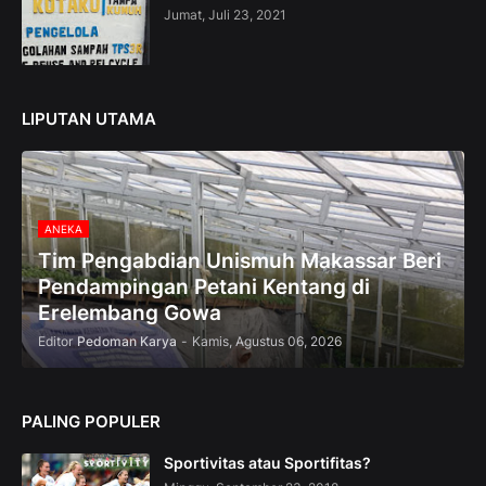
—
Jumat, Juli 23, 2021
U
p
t
o
5
LIPUTAN UTAMA
0
%
O
f
f
ANEKA
Tim Pengabdian Unismuh Makassar Beri
Pendampingan Petani Kentang di
Erelembang Gowa
Editor
Pedoman Karya
-
Kamis, Agustus 06, 2026
PALING POPULER
Sportivitas atau Sportifitas?