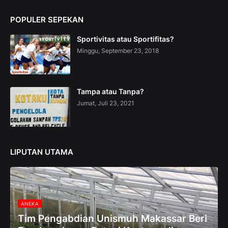
C
o
POPULER SEPEKAN
l
l
Sportivitas atau Sportifitas?
e
c
Minggu, September 23, 2018
t
i
o
n
Tampa atau Tanpa?
—
Jumat, Juli 23, 2021
U
p
t
o
5
LIPUTAN UTAMA
0
%
O
f
f
ANEKA
Tim Pengabdian Unismuh Makassar Beri