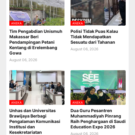
ANEKA
ANEKA
Tim Pengabdian Unismuh
Polisi Tidak Puas Kalau
Makassar Beri
Tidak Mendapatkan
Pendampingan Petani
Sesuatu dari Tahanan
Kentang di Erelembang
August 06, 2026
Gowa
August 06, 2026
ANEKA
ANEKA
Unhas dan Universitas
Dua Guru Pesantren
Brawijaya Berbagi
Muhammadiyah Pinrang
Pengalaman Komunikasi
Raih Penghargaan di Saudi
Institusi dan
Education Expo 2026
Kesekretariatan
August 06, 2026