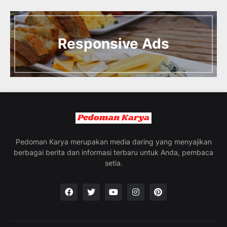
I
n
t
Responsive Ads
r
o
d
u
c
i
n
g
t
h
e
Pedoman Karya merupakan media daring yang menyajikan
V
berbagai berita dan informasi terbaru untuk Anda, pembaca
a
setia.
c
a
t
i
o
n