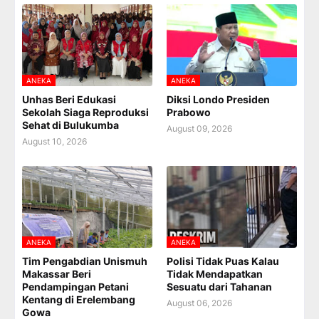
ANEKA
ANEKA
Unhas Beri Edukasi
Diksi Londo Presiden
Sekolah Siaga Reproduksi
Prabowo
Sehat di Bulukumba
August 09, 2026
August 10, 2026
ANEKA
ANEKA
Tim Pengabdian Unismuh
Polisi Tidak Puas Kalau
Makassar Beri
Tidak Mendapatkan
Pendampingan Petani
Sesuatu dari Tahanan
Kentang di Erelembang
August 06, 2026
Gowa