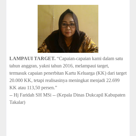
i
o
n
C
o
l
l
e
c
t
i
LAMPAUI TARGET.
“Capaian-capaian kami dalam satu
o
tahun anggran, yakni tahun 2016, melampaui target,
n
termasuk capaian penerbitan Kartu Keluarga (KK) dari target
—
20.000 KK, tetapi realisasinya meningkat menjadi 22.699
U
p
KK atau 113,50 persen.”
t
-- Hj Faridah SH MSi -- (
Kepala Dinas Dukcapil Kabupaten
o
Takalar)
5
0
%
O
f
f