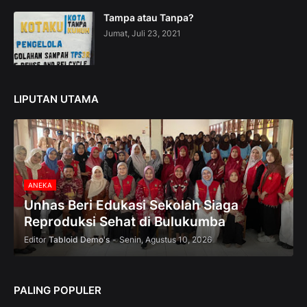
n
Tampa atau Tanpa?
—
Jumat, Juli 23, 2021
U
p
t
o
5
LIPUTAN UTAMA
0
%
O
f
f
ANEKA
Unhas Beri Edukasi Sekolah Siaga
Reproduksi Sehat di Bulukumba
Editor
Tabloid Demo's
-
Senin, Agustus 10, 2026
PALING POPULER