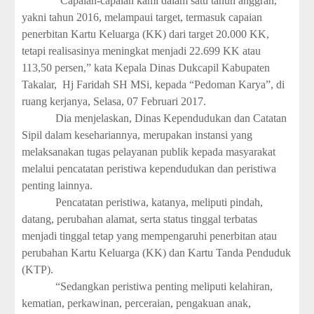
“Capaian-capaian kami dalam satu tahun anggran,
yakni tahun 2016, melampaui target, termasuk capaian
penerbitan Kartu Keluarga (KK) dari target 20.000 KK,
tetapi realisasinya meningkat menjadi 22.699 KK atau
113,50 persen,” kata Kepala Dinas Dukcapil Kabupaten
Takalar,
Hj Faridah SH MSi, kepada “Pedoman Karya”, di
ruang kerjanya, Selasa, 07 Februari 2017.
Dia menjelaskan, Dinas Kependudukan dan Catatan
Sipil dalam kesehariannya, merupakan instansi yang
melaksanakan tugas pelayanan publik kepada masyarakat
melalui pencatatan peristiwa kependudukan dan peristiwa
penting lainnya.
Pencatatan peristiwa, katanya, meliputi pindah,
datang, perubahan alamat, serta status tinggal terbatas
menjadi tinggal tetap yang mempengaruhi penerbitan atau
perubahan Kartu Keluarga (KK) dan Kartu Tanda Penduduk
(KTP).
“Sedangkan peristiwa penting meliputi kelahiran,
kematian, perkawinan, perceraian, pengakuan anak,