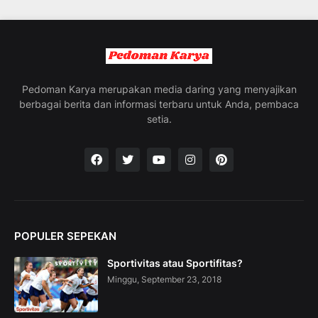
c
i
n
g
t
h
e
Pedoman Karya merupakan media daring yang menyajikan
V
berbagai berita dan informasi terbaru untuk Anda, pembaca
a
setia.
c
a
t
i
o
n
C
o
POPULER SEPEKAN
l
l
Sportivitas atau Sportifitas?
e
c
Minggu, September 23, 2018
t
i
o