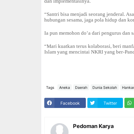
dan implementasinya.
“Santri bisa menjadi seorang jenderal. Asa
hubungan sesama, jaga pola hidup dan kond
Ia pun memohon do’a dari pengurus dan sa
“Mari kuatkan terus kolaborasi, beri man
Islam yang mencintai NKRI yang ber-Panc
Tags
Aneka
Daerah
Dunia Sekolah
Hanka
Facebook
Twitter
Pedoman Karya