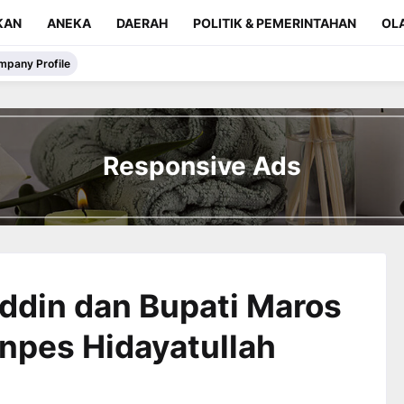
KAN
ANEKA
DAERAH
POLITIK & PEMERINTAHAN
OL
mpany Profile
Responsive Ads
din dan Bupati Maros
npes Hidayatullah