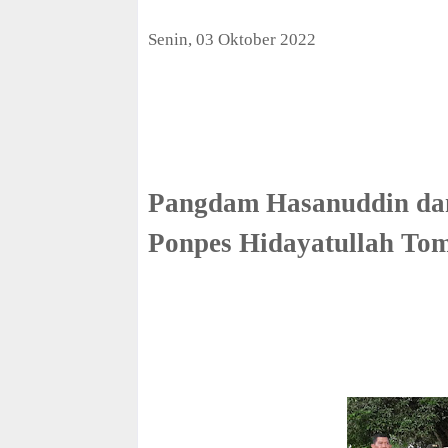
f
f
Senin, 03 Oktober 2022
Pangdam Hasanuddin dan
Ponpes Hidayatullah To