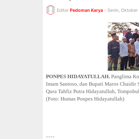
a
t
Editor
Pedoman Karya
-
Senin, Oktober
i
o
n
C
o
l
l
e
c
t
i
PONPES HIDAYATULLAH.
Panglima Ko
o
Imam Santoso, dan Bupati Maros Chaidir
n
—
Qura Tahfiz Putra Hidayatulluh, Tompobu
U
(Foto: Humas Ponpes Hidayatullah)
p
t
o
5
0
%
----
O