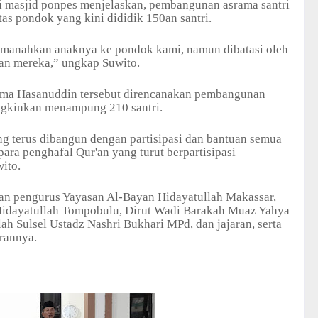
di masjid ponpes menjelaskan, pembangunan asrama santri
as pondok yang kini dididik 150an santri.
amanahkan anaknya ke pondok kami, namun dibatasi oleh
han mereka,” ungkap Suwito.
rama Hasanuddin tersebut direncanakan pembangunan
ngkinkan menampung 210 santri.
ng terus dibangun dengan partisipasi dan bantuan semua
para penghafal Qur'an yang turut berpartisipasi
ito.
ran pengurus Yayasan Al-Bayan Hidayatullah Makassar,
idayatullah Tompobulu, Dirut Wadi Barakah Muaz Yahya
ah Sulsel Ustadz Nashri Bukhari MPd, dan jajaran, serta
rannya.