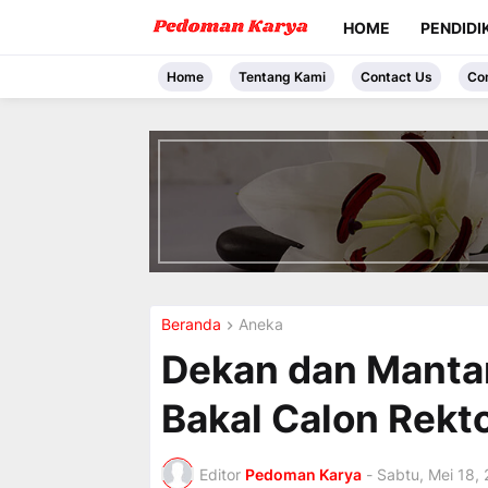
HOME
PENDIDI
Home
Tentang Kami
Contact Us
Co
I
n
t
r
o
d
u
c
i
Beranda
Aneka
n
g
Dekan dan Manta
t
h
Bakal Calon Rek
e
V
a
c
Editor
Pedoman Karya
-
Sabtu, Mei 18,