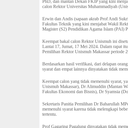
PhD, dan mantan Dekan FKIP yang kini menjaba
calon Rektor Universitas Muhammadiyah (Uni
Erwin dan Andis (sapaan akrab Prof Andi Sukri
Fakultas Teknik yang kini menjabat Wakil Rek
Magister (S2) Pendidikan Agama Islam (PAI) P
Keempat bakal calon Rektor Unismuh ini diset
Lantai 17, Jumat, 17 Mei 2024. Dalam rapat itu
Pemilihan Rektor Unismuh Makassar periode 
Berdasarkan hasil verifikasi, dari delapan ora
syarat dan empat lainnya dinyatakan tidak mem
Keempat calon yang tidak memenuhi syarat, y
Unismuh Makassar), Dr Alimuddin (Mantan Wak
Fakultas Ekonomi dan Bisnis), Dr Syamsia (Dos
Sekretaris Panitia Pemilihan Dr Baharullah MP
memenuhi syarat karena tidak melengkapi bebe
tertentu.
Prof Gagaring Pagalung dinyatakan tidak memen