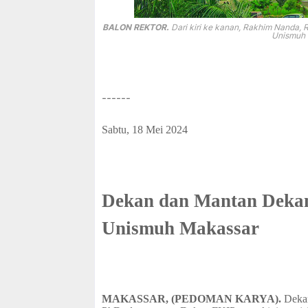
f
f
BALON REKTOR.
Dari kiri ke kanan, Rakhim Nanda, Ru
Unismuh 
------
Sabtu, 18 Mei 2024
Dekan dan Mantan Dekan
Unismuh Makassar
MAKASSAR, (PEDOMAN KARYA).
Dekan