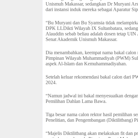
Unismuh Makassar, sedangkan Dr Muryani Arsal
dari instansi induk mereka sebagai Aparatur Si
“Bu Muryani dan Bu Syamsia tidak melampirkan
DPK LLDikti Wilayah IX Sultanbatara, sedangk
Alauddin sebab beliau adalah dosen tetap UIN 
Senat Akademik Unismuh Makassar.
Dia menambahkan, keempat nama bakal calon r
Pimpinan Wilayah Muhammadiyah (PWM) Sulsel 
aspek Al-Islam dan Kemuhammadiyahan.
Setelah keluar rekomendasi bakal calon dari P
2024.
“Namun jadwal ini bakal menyesuaikan dengan
Pemilihan Dahlan Lama Bawa.
Tiga besar nama calon rektor hasil pemilihan se
Penelitian, dan Pengembangan (Diktilitbang)
“Majelis Diktilitbang akan melakukan fit dan pr