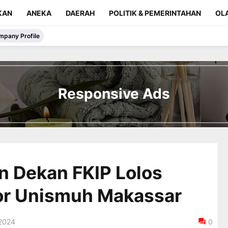
KAN
ANEKA
DAERAH
POLITIK & PEMERINTAHAN
OL
mpany Profile
Responsive Ads
n Dekan FKIP Lolos
tor Unismuh Makassar
 2024
0