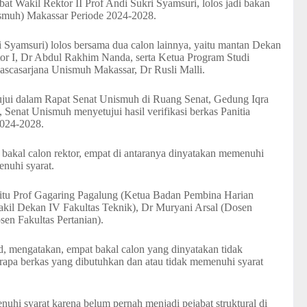
t Wakil Rektor II Prof Andi Sukri Syamsuri, lolos jadi bakan
smuh) Makassar Periode 2024-2028.
 Syamsuri) lolos bersama dua calon lainnya, yaitu mantan Dekan
tor I, Dr Abdul Rakhim Nanda, serta Ketua Program Studi
ascasarjana Unismuh Makassar, Dr Rusli Malli.
ujui dalam Rapat Senat Unismuh di Ruang Senat, Gedung Iqra
, Senat Unismuh menyetujui hasil verifikasi berkas Panitia
2024-2028.
ng bakal calon rektor, empat di antaranya dinyatakan memenuhi
enuhi syarat.
aitu Prof Gagaring Pagalung (Ketua Badan Pembina Harian
il Dekan IV Fakultas Teknik), Dr Muryani Arsal (Dosen
en Fakultas Pertanian).
d, mengatakan, empat bakal calon yang dinyatakan tidak
rapa berkas yang dibutuhkan dan atau tidak memenuhi syarat
uhi syarat karena belum pernah menjadi pejabat struktural di