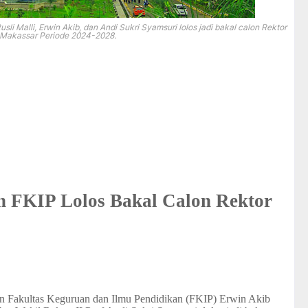
sli Malli, Erwin Akib, dan Andi Sukri Syamsuri lolos jadi bakal calon Rektor
Makassar Periode 2024-2028.
 FKIP Lolos Bakal Calon Rektor
 Fakultas Keguruan dan Ilmu Pendidikan (FKIP) Erwin Akib