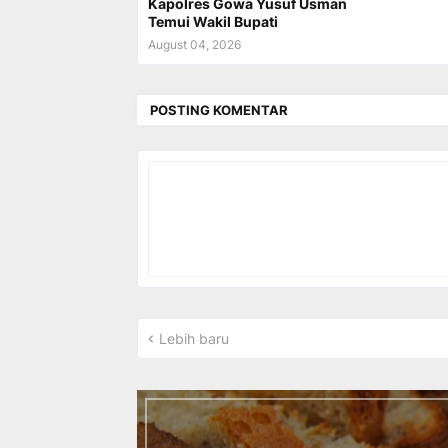
Kapolres Gowa Yusuf Usman
Temui Wakil Bupati
August 04, 2026
POSTING KOMENTAR
Lebih baru
I
n
t