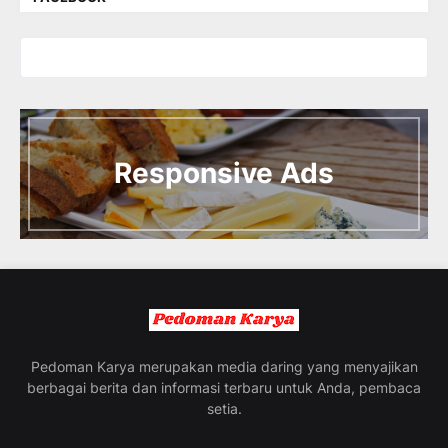
I
n
t
Responsive Ads
r
o
d
u
c
i
n
g
t
h
e
Pedoman Karya merupakan media daring yang menyajikan
V
berbagai berita dan informasi terbaru untuk Anda, pembaca
a
setia.
c
a