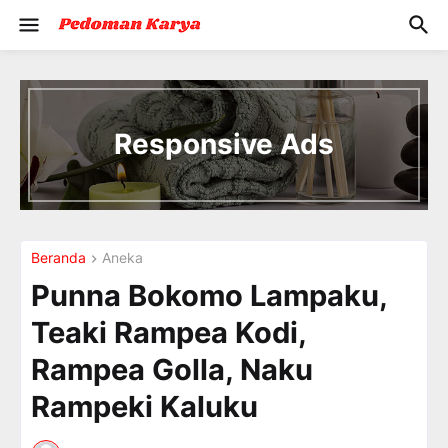
I
n
t
Responsive Ads
r
o
d
u
c
i
Beranda
Aneka
n
g
Punna Bokomo Lampaku,
t
h
Teaki Rampea Kodi,
e
V
Rampea Golla, Naku
a
c
Rampeki Kaluku
a
t