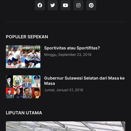
t
i
o
n
C
o
POPULER SEPEKAN
l
l
Sportivitas atau Sportifitas?
e
c
Minggu, September 23, 2018
t
i
o
n
Gubernur Sulawesi Selatan dari Masa ke
—
Masa
U
Jumat, Januari 01, 2016
p
t
o
5
LIPUTAN UTAMA
0
%
O