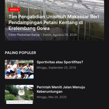
f
f
ANEKA
Tim Pengabdian Unismuh Makassar Beri
Pendampingan Petani Kentang di
Erelembang Gowa
Editor
Pedoman Karya
-
Kamis, Agustus 06, 2026
PALING POPULER
Sportivitas atau Sportifitas?
Minggu, September 23, 2018
Perintah Meniti Jalan Menuju
Keberuntungan
Minggu, Mei 24, 2020