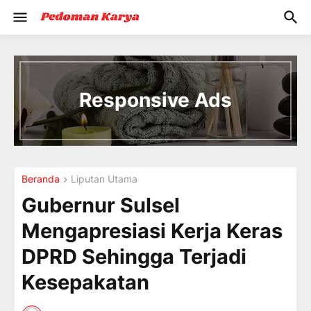
I
n
t
Responsive Ads
r
o
d
u
c
i
Beranda
Liputan Utama
n
g
Gubernur Sulsel
t
h
Mengapresiasi Kerja Keras
e
V
DPRD Sehingga Terjadi
a
c
Kesepakatan
a
t