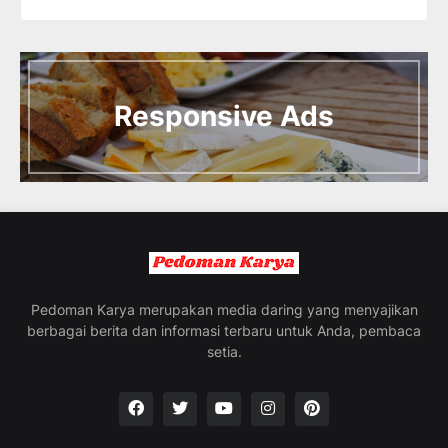
I
n
t
Responsive Ads
r
o
d
u
c
i
n
g
t
h
e
Pedoman Karya merupakan media daring yang menyajikan
V
berbagai berita dan informasi terbaru untuk Anda, pembaca
a
setia.
c
a
t
i
o