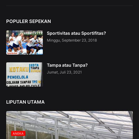
n
C
o
POPULER SEPEKAN
l
l
Sportivitas atau Sportifitas?
e
c
Minggu, September 23, 2018
t
i
o
n
Tampa atau Tanpa?
—
Jumat, Juli 23, 2021
U
p
t
o
5
LIPUTAN UTAMA
0
%
O
f
f
ANEKA