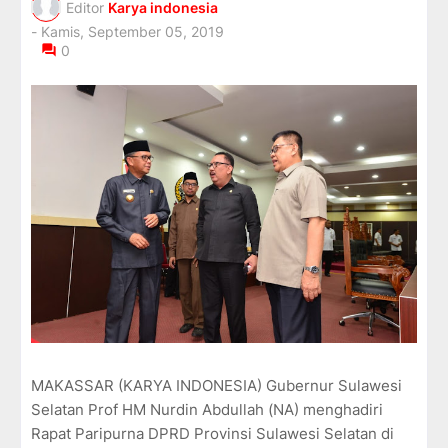
i
Editor
Karya indonesia
o
-
Kamis, September 05, 2019
n
0
C
o
l
l
e
c
t
i
o
n
—
U
p
t
o
5
0
%
MAKASSAR (KARYA INDONESIA) Gubernur Sulawesi
O
Selatan Prof HM Nurdin Abdullah (NA) menghadiri
f
Rapat Paripurna DPRD Provinsi Sulawesi Selatan di
f