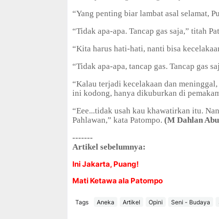
“Yang penting biar lambat asal selamat, Pu
“Tidak apa-apa. Tancap gas saja,” titah P
“Kita harus hati-hati, nanti bisa kecelakaan
“Tidak apa-apa, tancap gas. Tancap gas sa
“Kalau terjadi kecelakaan dan meningga
ini kodong, hanya dikuburkan di pemakaman
“Eee...tidak usah kau khawatirkan itu. N
Pahlawan,” kata Patompo.
(M Dahlan Abu
-------
Artikel sebelumnya:
Ini Jakarta, Puang!
Mati Ketawa ala Patompo
Tags
Aneka
Artikel
Opini
Seni - Budaya