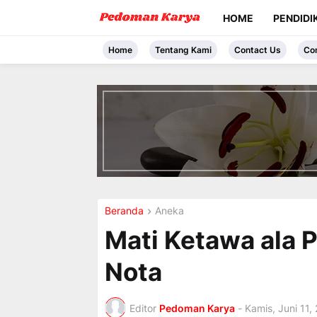
HOME
PENDIDI
Home
Tentang Kami
Contact Us
Co
I
n
t
r
o
d
u
c
i
Beranda
Aneka
n
g
Mati Ketawa ala P
t
h
Nota
e
V
a
c
Editor
Pedoman Karya
-
Kamis, Juni 11,