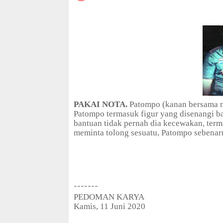
a
t
i
o
n
C
o
l
l
e
c
PAKAI NOTA.
Patompo (kanan bersama ma
t
Patompo termasuk figur yang disenangi b
i
bantuan tidak pernah dia kecewakan, ter
o
meminta tolong sesuatu, Patompo sebenar
n
—
U
p
t
o
-------
5
PEDOMAN KARYA
0
Kamis, 11 Juni 2020
%
O