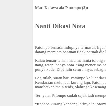
f
f
Mati Ketawa ala Patompo (3):
Nanti Dikasi Nota
Patompo semasa hidupnya termasuk figur 
datang meminta bantuan tidak pernah dia
Kalau teman-teman mau meminta tolong s
uang, tetapi hanya nota. Yang menerima no
punya kode. Dipenuhi seluruhnya, sebagia
Begitulah, suatu hari Patompo ke luar dae
Kendaraan meluncur kurang laju. Patompo i
manfaatkan main tenis, olahraga kesenan
Ternyata, Patompo sudah sejak tadi mempe
“Kenapa kurang kencang larinya ini otom