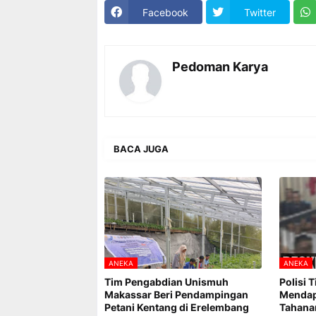
Facebook
Twitter
Pedoman Karya
BACA JUGA
ANEKA
ANEKA
Tim Pengabdian Unismuh
Polisi 
Makassar Beri Pendampingan
Mendap
Petani Kentang di Erelembang
Tahana