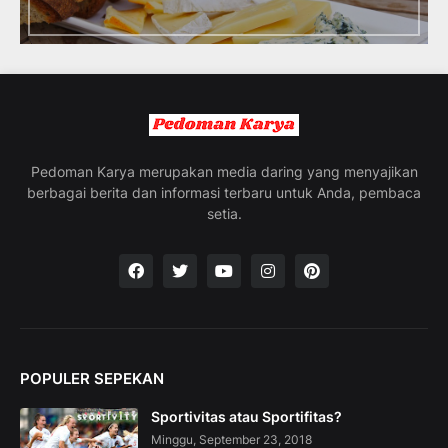
d
u
c
i
n
g
t
h
e
Pedoman Karya merupakan media daring yang menyajikan
V
berbagai berita dan informasi terbaru untuk Anda, pembaca
a
setia.
c
a
t
i
o
n
C
o
POPULER SEPEKAN
l
l
Sportivitas atau Sportifitas?
e
c
Minggu, September 23, 2018