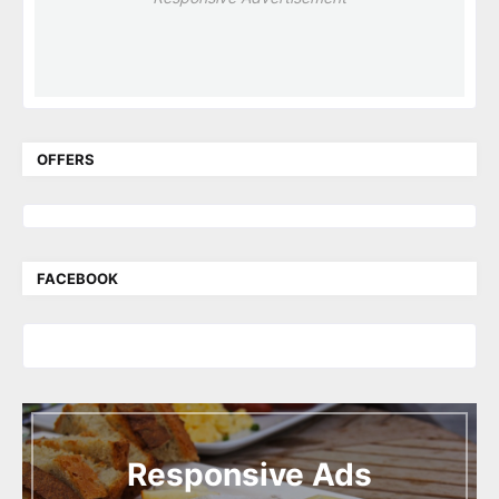
OFFERS
FACEBOOK
I
n
t
Responsive Ads
r
o