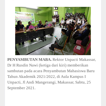
i
o
n
C
o
l
l
e
c
t
i
o
n
—
PENYAMBUTAN MABA.
Rektor Unpacti Makassar,
U
Dr H Rusdin Nawi (ketiga dari kiri) memberikan
p
sambutan pada acara Penyambutan Mahasiswa Baru
t
Tahun Akademik 2021/2022, di Aula Kampus I
o
5
Unpacti, Jl Andi Mangerangi, Makassar, Sabtu, 25
0
September 2021.
%
O
f
f