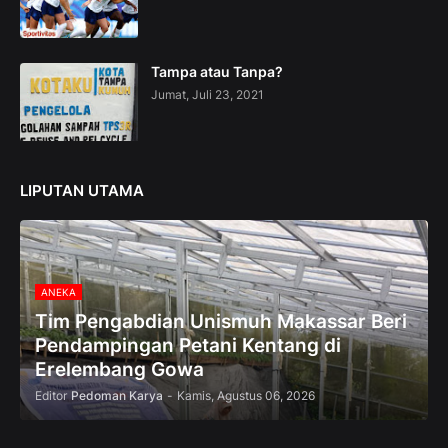
t
i
o
n
Tampa atau Tanpa?
—
Jumat, Juli 23, 2021
U
p
t
o
5
LIPUTAN UTAMA
0
%
O
f
f
ANEKA
Tim Pengabdian Unismuh Makassar Beri
Pendampingan Petani Kentang di
Erelembang Gowa
Editor
Pedoman Karya
-
Kamis, Agustus 06, 2026