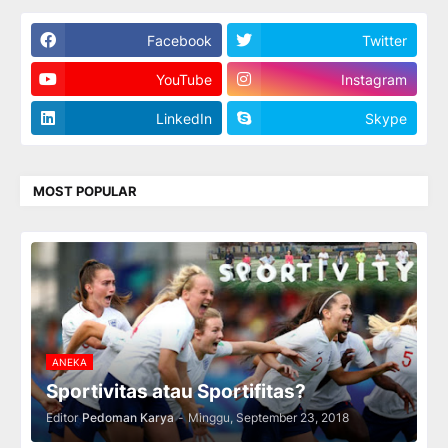
Facebook
Twitter
YouTube
Instagram
LinkedIn
Skype
MOST POPULAR
ANEKA
Sportivitas atau Sportifitas?
Editor
Pedoman Karya
-
Minggu, September 23, 2018