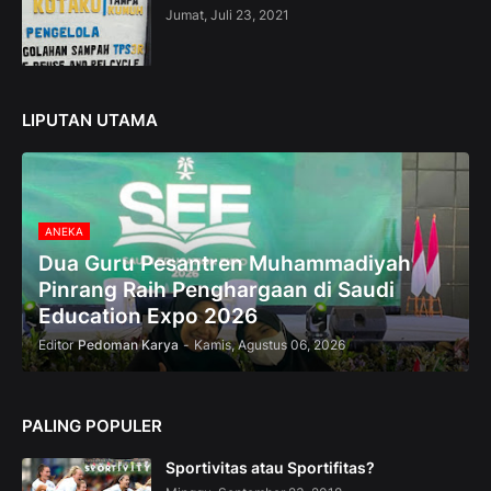
—
Jumat, Juli 23, 2021
U
p
t
o
5
LIPUTAN UTAMA
0
%
O
f
f
ANEKA
Dua Guru Pesantren Muhammadiyah
Pinrang Raih Penghargaan di Saudi
Education Expo 2026
Editor
Pedoman Karya
-
Kamis, Agustus 06, 2026
PALING POPULER
Sportivitas atau Sportifitas?