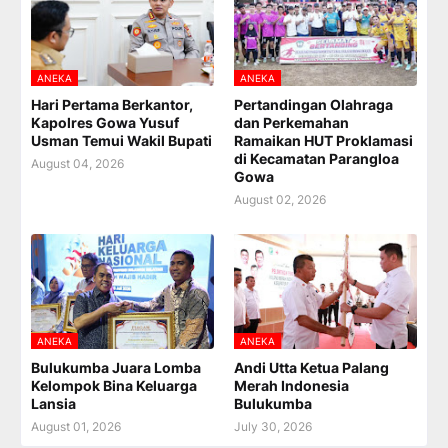
ANEKA
ANEKA
Hari Pertama Berkantor,
Pertandingan Olahraga
Kapolres Gowa Yusuf
dan Perkemahan
Usman Temui Wakil Bupati
Ramaikan HUT Proklamasi
di Kecamatan Parangloa
August 04, 2026
Gowa
August 02, 2026
ANEKA
ANEKA
Bulukumba Juara Lomba
Andi Utta Ketua Palang
Kelompok Bina Keluarga
Merah Indonesia
Lansia
Bulukumba
August 01, 2026
July 30, 2026