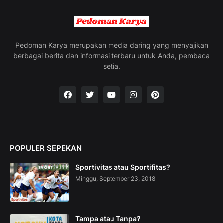
n
g
t
h
e
Pedoman Karya merupakan media daring yang menyajikan
V
berbagai berita dan informasi terbaru untuk Anda, pembaca
a
setia.
c
a
t
i
o
n
C
o
POPULER SEPEKAN
l
l
Sportivitas atau Sportifitas?
e
c
Minggu, September 23, 2018
t
i
o
n
Tampa atau Tanpa?