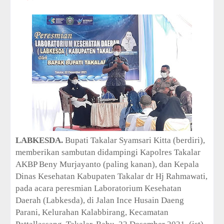
i
o
n
C
o
l
l
e
c
t
i
o
n
—
U
LABKESDA.
Bupati Takalar Syamsari Kitta (berdiri),
p
memberikan sambutan didampingi
Kapolres Takalar
t
o
AKBP Beny Murjayanto (paling kanan), dan Kepala
5
Dinas Kesehatan Kabupaten Takalar dr Hj Rahmawati,
0
pada acara peresmian
Laboratorium Kesehatan
%
Daerah (Labkesda), di Jalan Ince Husain Daeng
O
f
Parani, Kelurahan Kalabbirang, Kecamatan
f