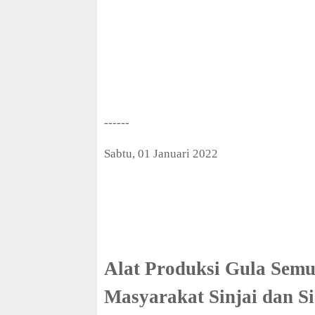
f
f
------
Sabtu, 01 Januari 2022
Alat Produksi Gula Sem
Masyarakat Sinjai dan S