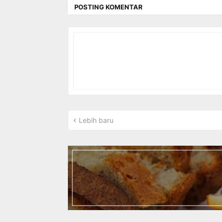
POSTING KOMENTAR
Lebih baru
I
n
t
r
o
d
u
c