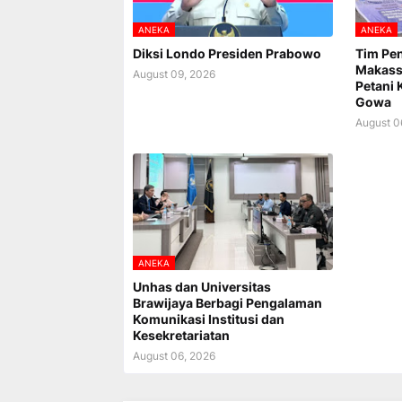
ANEKA
ANEKA
Diksi Londo Presiden Prabowo
Tim Pe
Makass
August 09, 2026
Petani 
Gowa
August 0
ANEKA
Unhas dan Universitas
Brawijaya Berbagi Pengalaman
Komunikasi Institusi dan
Kesekretariatan
August 06, 2026