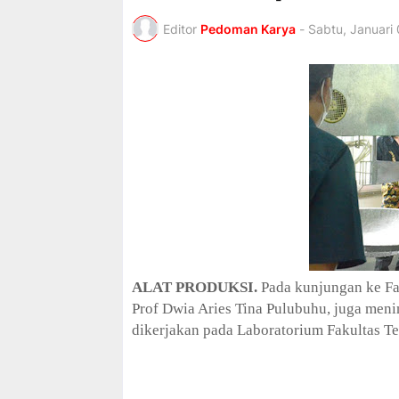
a
t
Editor
Pedoman Karya
-
Sabtu, Januari 
i
o
n
C
o
l
l
e
c
t
i
o
n
—
U
ALAT PRODUKSI.
Pada kunjungan ke Fa
p
Prof Dwia Aries Tina Pulubuhu, juga meni
t
o
dikerjakan pada Laboratorium Fakultas Tek
5
0
%
O