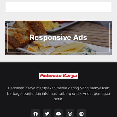
I
n
t
Responsive Ads
r
o
d
u
c
i
n
g
t
h
e
Pedoman Karya merupakan media daring yang menyajikan
V
berbagai berita dan informasi terbaru untuk Anda, pembaca
a
setia.
c
a
t