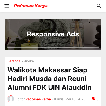
I
n
t
Responsive Ads
r
o
d
u
c
i
Beranda
Aneka
n
g
Walikota Makassar Siap
t
h
Hadiri Musda dan Reuni
e
V
Alumni FDK UIN Alauddin
a
c
a
Editor
Pedoman Karya
-
Kamis, Mei 18, 2023
0
t