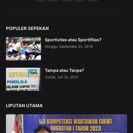
i
o
n
C
o
POPULER SEPEKAN
l
l
Sportivitas atau Sportifitas?
e
c
Minggu, September 23, 2018
t
i
o
n
Tampa atau Tanpa?
—
Jumat, Juli 23, 2021
U
p
t
o
5
LIPUTAN UTAMA
0
%
O
f
f