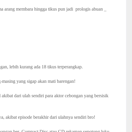
sama arang membara hingga tikus pun jadi prologis abuan _
an, lebih kurang ada 18 tikus terperangkap.
g-masing yang sigap akan mati barengan!
akibat dari ulah sendiri para aktor cebongan yang bersisik
, akibat episode berakhir dari ulahnya sendiri bro!
. doangan ber_Compact Disc atau CD rekaman sepotong luku