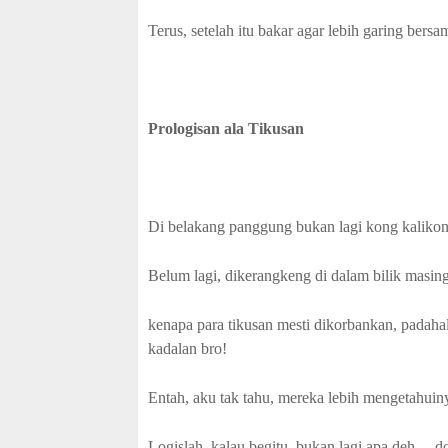
Terus, setelah itu bakar agar lebih garing ber
Prologisan ala Tikusan
Di belakang panggung bukan lagi kong kalikong
Belum lagi, dikerangkeng di dalam bilik masin
kenapa para tikusan mesti dikorbankan, padahal 
kadalan bro!
Entah, aku tak tahu, mereka lebih mengetahuinya
Logislah, kalau begitu, bukan lagi apa deh ..