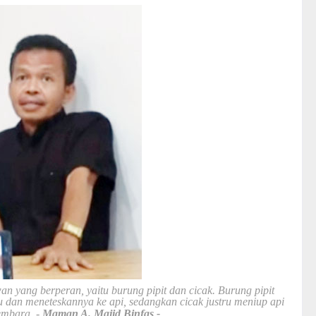
n yang berperan, yaitu burung pipit dan cicak. Burung pipit
dan meneteskannya ke api, sedangkan cicak justru meniup api
embara. -
Maman A. Majid Binfas -