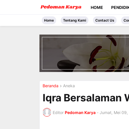
HOME
PENDIDI
Home
Tentang Kami
Contact Us
Co
I
n
t
r
o
d
u
c
i
Beranda
Aneka
n
g
Iqra Bersalaman 
t
h
e
Editor
Pedoman Karya
-
Jumat, Mei 09,
V
a
c