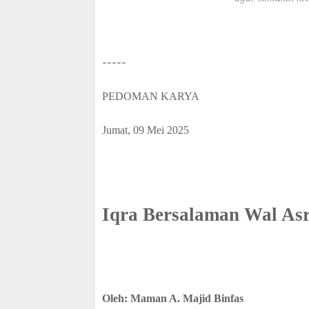
f
f
-----
PEDOMAN KARYA
Jumat, 09 Mei 2025
Iqra Bersalaman Wal Asr
Oleh: Maman A. Majid Binfas