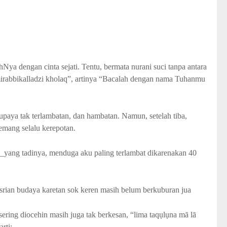
Nya dengan cinta sejati. Tentu, bermata nurani suci tanpa antara
mirabbikalladzi kholaq”, artinya “Bacalah dengan nama Tuhanmu
supaya tak terlambatan, dan hambatan. Namun, setelah tiba,
emang selalu kerepotan.
yang tadinya, menduga aku paling terlambat dikarenakan 40
rian budaya karetan sok keren masih belum berkuburan jua
sering diocehin masih juga tak berkesan, “lima taqụlụna mā lā
rti: