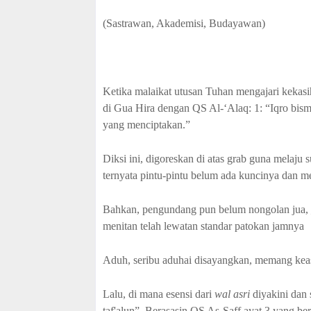
(Sastrawan, Akademisi, Budayawan)
Ketika malaikat utusan Tuhan mengajari kekasih
di Gua Hira dengan QS Al-‘Alaq: 1: “Iqro bis
yang menciptakan.”
Diksi ini, digoreskan di atas grab guna melaju 
ternyata pintu-pintu belum ada kuncinya dan m
Bahkan, pengundang pun belum nongolan jua, _
menitan telah lewatan standar patokan jamnya
Aduh, seribu aduhai disayangkan, memang keas
Lalu, di mana esensi dari
wal asri
diyakini dan 
taf'alụn”. Berasasin QS As-Saff ayat 3 yang bera