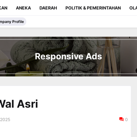
KAN
ANEKA
DAERAH
POLITIK & PEMERINTAHAN
OL
mpany Profile
Responsive Ads
Wal Asri
 2025
0