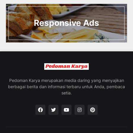
I
n
t
Responsive Ads
r
o
d
u
c
i
n
g
t
h
e
Pedoman Karya merupakan media daring yang menyajikan
V
berbagai berita dan informasi terbaru untuk Anda, pembaca
a
setia.
c
a
t
i
o
n
C