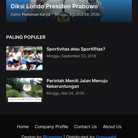
Diksi Londo Presiden Prabowo
Editor
Pedoman Karya
-
Minggu, Agustus 09, 2026
PALING POPULER
Sportivitas atau Sportifitas?
Minggu, September 23, 2018
Perintah Meniti Jalan Menuju
Keberuntungan
Minggu, Mei 24, 2020
Home
Company Profile
Contact Us
About Us
Design by
Blogging
| Distributed by
Gooyaabi