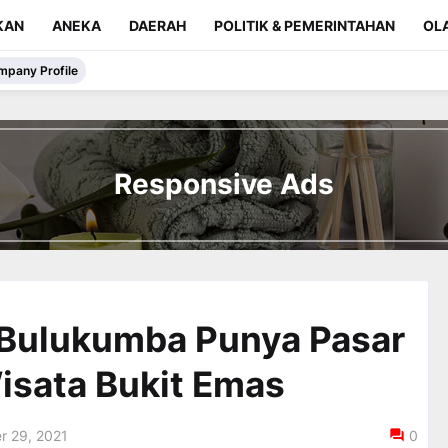
KAN
ANEKA
DAERAH
POLITIK & PEMERINTAHAN
OL
mpany Profile
Responsive Ads
 Bulukumba Punya Pasar
isata Bukit Emas
r 29, 2021
0