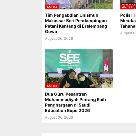
ANEKA
ANEKA
Tim Pengabdian Unismuh
Polisi 
Makassar Beri Pendampingan
Mendap
Petani Kentang di Erelembang
Tahana
Gowa
August 0
August 06, 2026
ANEKA
Dua Guru Pesantren
Muhammadiyah Pinrang Raih
Penghargaan di Saudi
Education Expo 2026
August 06, 2026