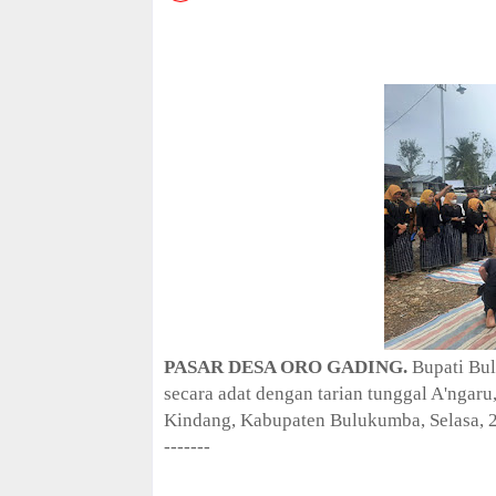
a
t
i
o
n
C
o
l
l
e
c
t
i
o
n
—
U
p
PASAR DESA ORO GADING.
Bupati Bu
t
secara adat dengan tarian tunggal A'nga
o
Kindang, Kabupaten Bulukumba, Selasa, 2
5
-------
0
%
O