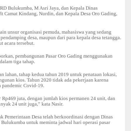
DPRD Bulukumba, M Asri Jaya, dan Kepala Dinas
t Camat Kindang, Nurdin, dan Kepala Desa Oro Gading,
lain unsur organisasi pemuda, mahasiswa yang sedang
pendamping desa, maupun dari para kepala desa tetangga.
t acara tersebut.
aporkan, pembangunan Pasar Oro Gading menggunakan
alam tiga tahap.
n lahan, tahap kedua tahun 2019 untuk penataan lokasi,
ngunan kios. Tahun 2020 tidak ada pekerjaan karena
n pandemic Covid-19.
 Rp469 juta, dengan jumlah kios permanen 24 unit, dan
yak 24 unit juga,” kata Nasir.
ak Pemerintaan Desa telah berkoordinasi dengan Dinas
) Bulukumba untuk meminta jadwal hari operasi pasar