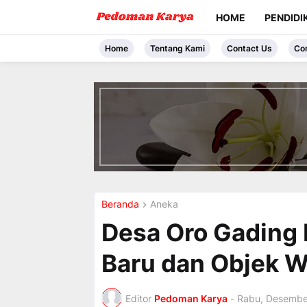
HOME
PENDIDI
Home
Tentang Kami
Contact Us
Co
I
n
t
r
o
d
u
c
i
Beranda
Aneka
n
g
Desa Oro Gading
t
h
Baru dan Objek W
e
V
a
c
Editor
Pedoman Karya
-
Rabu, Desembe