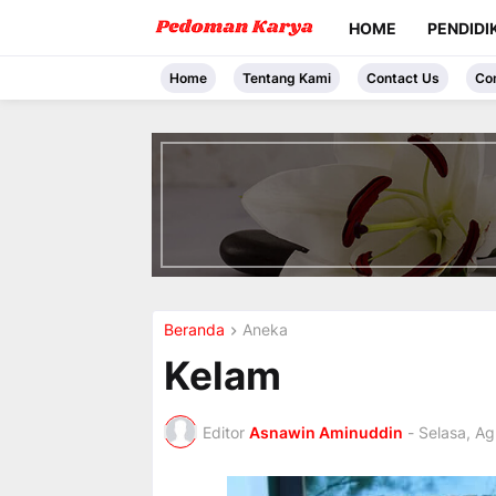
HOME
PENDIDI
Home
Tentang Kami
Contact Us
Co
I
n
t
r
o
d
u
c
i
Beranda
Aneka
n
g
Kelam
t
h
e
Editor
Asnawin Aminuddin
-
Selasa, Ag
V
a
c