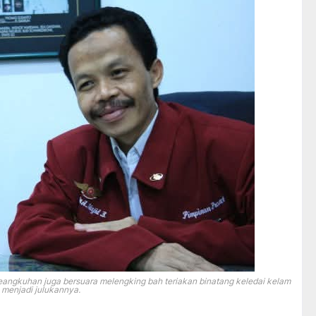
ngkuhan juga bersuara melengking bah teriakan binatang keledai kelam
menjadi julukannya.