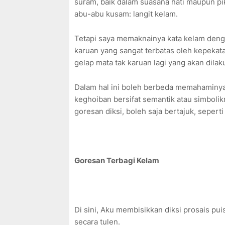
suram, baik dalam suasana hati maupun pi
abu-abu kusam: langit kelam.
Tetapi saya memaknainya kata kelam dengan
karuan yang sangat terbatas oleh kepekata
gelap mata tak karuan lagi yang akan dila
Dalam hal ini boleh berbeda memahaminya
keghoiban bersifat semantik atau simboli
goresan diksi, boleh saja bertajuk, seperti 
Goresan Terbagi Kelam
Di sini, Aku membisikkan diksi prosais pui
secara tulen.