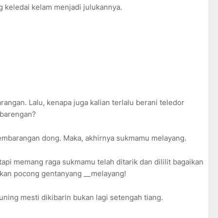
g keledai kelam menjadi julukannya.
ngan. Lalu, kenapa juga kalian terlalu berani teledor
 barengan?
 sembarangan dong. Maka, akhirnya sukmamu melayang.
etapi memang raga sukmamu telah ditarik dan dililit bagaikan
ikan pocong gentanyang __melayang!
ning mesti dikibarin bukan lagi setengah tiang.