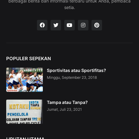
berbagai berita dan informasi terbaru untuk Anda, pembaca
a
setia.
c
a
t
i
o
n
C
o
POPULER SEPEKAN
l
l
Sportivitas atau Sportifitas?
e
c
Minggu, September 23, 2018
t
i
o
n
Tampa atau Tanpa?
—
Jumat, Juli 23, 2021
U
p
t
o
5