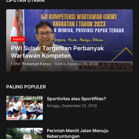
LIPUTAN UTAMA
0
%
O
f
f
ANEKA
PWI Sulsel Targetkan Perbanyak
Wartawan Kompeten
Editor
Pedoman Karya
-
Kamis, Agustus 06, 2026
PALING POPULER
Sportivitas atau Sportifitas?
Minggu, September 23, 2018
Perintah Meniti Jalan Menuju
Keberuntungan