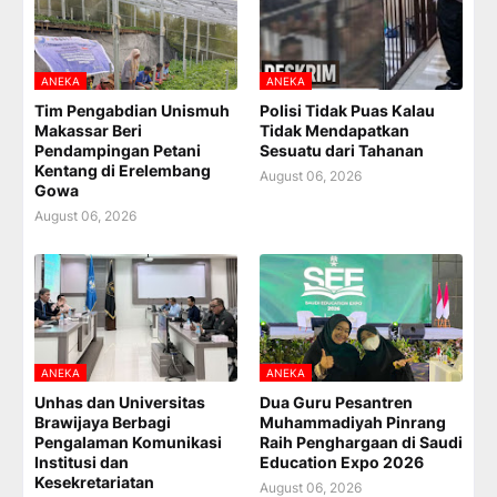
ANEKA
ANEKA
Tim Pengabdian Unismuh
Polisi Tidak Puas Kalau
Makassar Beri
Tidak Mendapatkan
Pendampingan Petani
Sesuatu dari Tahanan
Kentang di Erelembang
August 06, 2026
Gowa
August 06, 2026
ANEKA
ANEKA
Unhas dan Universitas
Dua Guru Pesantren
Brawijaya Berbagi
Muhammadiyah Pinrang
Pengalaman Komunikasi
Raih Penghargaan di Saudi
Institusi dan
Education Expo 2026
Kesekretariatan
August 06, 2026