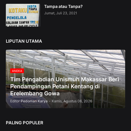
n
Tampa atau Tanpa?
—
Jumat, Juli 23, 2021
U
p
t
o
5
LIPUTAN UTAMA
0
%
O
f
f
ANEKA
Tim Pengabdian Unismuh Makassar Beri
Pendampingan Petani Kentang di
Erelembang Gowa
Editor
Pedoman Karya
-
Kamis, Agustus 06, 2026
PALING POPULER