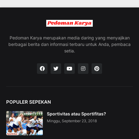
c
i
n
g
t
h
e
Pedoman Karya merupakan media daring yang menyajikan
V
berbagai berita dan informasi terbaru untuk Anda, pembaca
a
setia.
c
a
t
i
o
n
C
o
POPULER SEPEKAN
l
l
Sportivitas atau Sportifitas?
e
c
Minggu, September 23, 2018
t
i
o