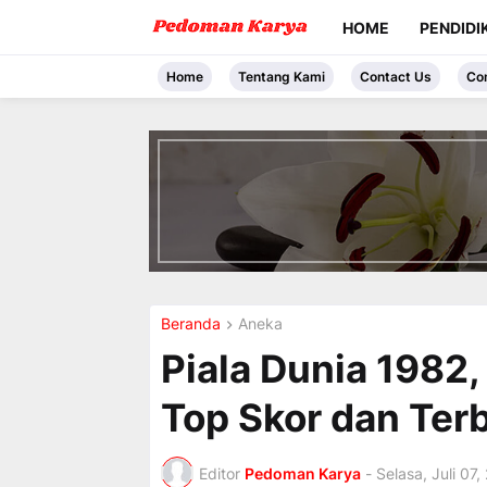
HOME
PENDIDI
Home
Tentang Kami
Contact Us
Co
I
n
t
r
o
d
u
c
i
Beranda
Aneka
n
g
Piala Dunia 1982, 
t
h
Top Skor dan Ter
e
V
a
c
Editor
Pedoman Karya
-
Selasa, Juli 07