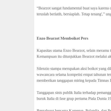
“Bearzot sangat fundamental buat saya karena 
teruslah berlatih, bersiaplah. Tetap tenang',” u
Enzo Bearzot Memboikot Pers
Kapasitas utama Enzo Bearzot, selain meramu 
Kemampuan itu ditunjukkan Bearzot melalui aks
Silenzio stampa merupakan aksi boikot yang dil
wawancara selama kompetisi empat tahunan terse
memberikan tanggapan miring kepada Timnas Ita
Tanggapan sinis publik Italia terhadap pemang
buruk Italia di fase grup pertama Piala Dunia 1
Bergabung bersama Kamerun, Polandia, dan Peru