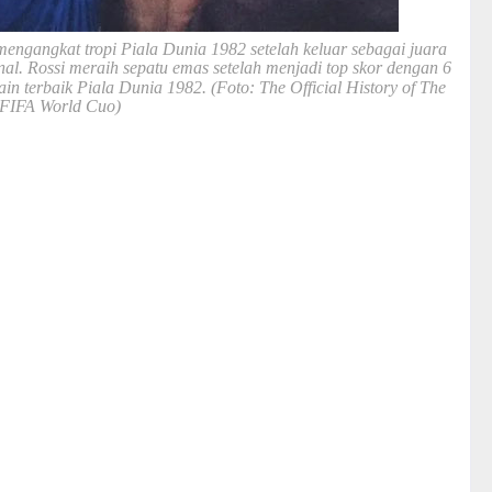
mengangkat tropi Piala Dunia 1982 setelah keluar sebagai
juara
nal. Rossi meraih sepatu emas setelah menjadi top
skor dengan 6
ain terbaik Piala Dunia 1982.
(Foto: The
Official History of The
FIFA World Cuo)