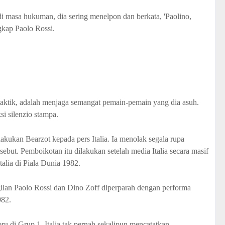
di masa hukuman, dia sering menelpon dan berkata, 'Paolino,
ngkap Paolo Rossi.
taktik, adalah menjaga semangat pemain-pemain yang dia asuh.
i silenzio stampa.
akukan Bearzot kepada pers Italia. Ia menolak segala rupa
but. Pemboikotan itu dilakukan setelah media Italia secara masif
lia di Piala Dunia 1982.
gilan Paolo Rossi dan Dino Zoff diperparah dengan performa
982.
 di Grup 1, Italia tak pernah sekalipun mencatatkan