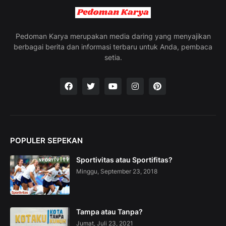
g
t
h
e
Pedoman Karya merupakan media daring yang menyajikan
V
berbagai berita dan informasi terbaru untuk Anda, pembaca
a
setia.
c
a
t
i
o
n
C
o
POPULER SEPEKAN
l
l
Sportivitas atau Sportifitas?
e
c
Minggu, September 23, 2018
t
i
o
n
Tampa atau Tanpa?
—
Jumat, Juli 23, 2021