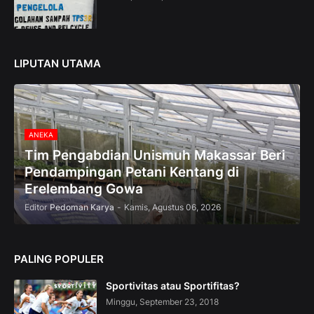
U
p
t
o
5
LIPUTAN UTAMA
0
%
O
f
f
ANEKA
Tim Pengabdian Unismuh Makassar Beri
Pendampingan Petani Kentang di
Erelembang Gowa
Editor
Pedoman Karya
-
Kamis, Agustus 06, 2026
PALING POPULER
Sportivitas atau Sportifitas?
Minggu, September 23, 2018